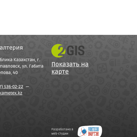
галтерия
блика Казахстан, г.
Показать на
павловск, ул. Габита
карте
пова, 40
7) 536-02-22
—
kametex.kz
Разработано в
web-студии