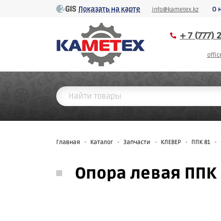
Показать на карте
О 
info@kametex.kz
+ 7 (777)
offi
Главная
-
Каталог
-
Запчасти
-
КЛЕВЕР
-
ППК 81
-
Опора левая ППК