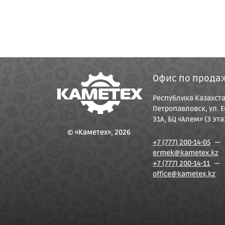
Офис по прода
Республика Казахстан
Петропавловск, ул. 
31А, БЦ «Алем» (3 эт
© «Каметех», 2026
+7 (777) 200-14-05
—
ermek@kametex.kz
+7 (777) 200-14-11
—
office@kametex.kz