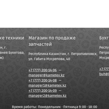
же техники
Магазин по продаже
Бух
запчастей
, г.
Респу
Евнея Букетова,
Петро
Республика Казахстан, г. Петропавловск,
аж)
Мусре
ул. Габита Мусрепова, 40
+7 (77
+7 (777) 200-14-06
—
buh@
manager@kametex.kz
+7 (777) 200-14-08
—
manager1@kametex.kz
+7 (777) 200-14-09
—
manager2@kametex.kz
Время работы: Понедельник - Пятница 9:00 - 18:00